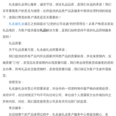
礼名扬礼业用心服务，诚实守信，保证礼品品质，是我们永远的承诺！我们
非常重视客户的意见与感受；在所提供的品质产品及服务中获得合理利润的前提
下，使我们尊贵的客户满意是至关重要的！
礼名扬礼业
成立之初就提出“让您的公司名扬”的经营理念！从客户角度去策划
礼品项目，为客户提供最佳
礼品
解决方案，是我们始终坚持不变的礼品营销服务
原则！
礼品质量:
关于礼品质量方面，礼名扬礼业郑重承诺：
我们提供的所有产品均符合国家对同类产品的质量标准，并在保质期内，实
施质量“三包”，若货品在质保期内出现质量问题，我们将会按照换货或修复的原则
去办事。所有礼品在交验货物时，若发现质量问题，我们保证为客户无条件退换
货。
保密安全：
礼名扬礼业对贵公司郑重承诺，对合作的一切资料将作最严格的保密处理，
未经许可，在任何情况下均不可向任何公司、单位或个人泄露双方合作项目内之
所有内容。对此，我们愿意接受贵公司及有关司法部门的监督。
售后服务：
在后续整个的产品使用过程中，礼名扬礼业客户服务中心将提供耐心、友