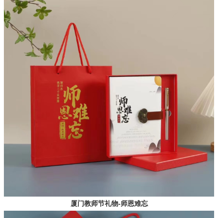
1
2
3
厦门教师节礼物-师恩难忘
1