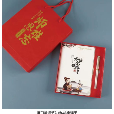
厦门教师节礼物-桃李满天